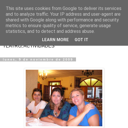
This site uses cookies from Google to deliver its services
Fotografias de la Escuela
and to analyze traffic. Your IP address and user-agent are
shared with Google along with performance and security
Vacaciones Alpujarra
metrics to ensure quality of service, generate usage
statistics, and to detect and address abuse.
CURSOS Y TALLERES DE REIKI, ENERGÉTICA Y
LEARN MORE
GOT IT
TEATRO, ACTIVIDADES
lunes, 9 de noviembre de 2009